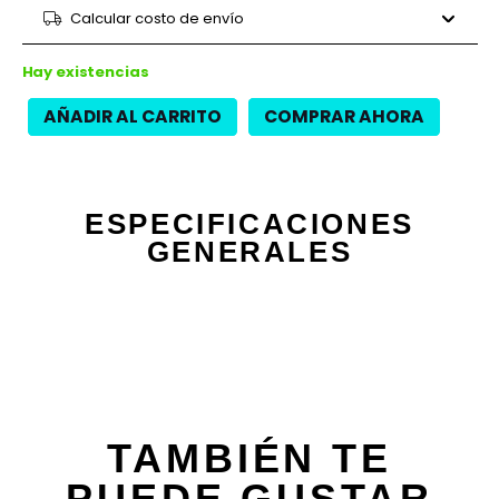
9 cuotas
$26.347
$237.120
Calcular costo de envío
12 cuotas
$18.850
$226.200
12 cuotas
$21.450
$257.400
Hay existencias
AÑADIR AL CARRITO
COMPRAR AHORA
ESPECIFICACIONES
GENERALES
TAMBIÉN TE
PUEDE GUSTAR