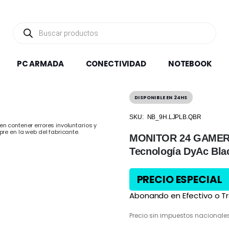
Búsqueda
de
productos
PC ARMADA
CONECTIVIDAD
NOTEBOOK
DISPONIBLE EN 24HS
SKU:
NB_9H.LJPLB.QBR
n contener errores involuntarios y
pre en la web del fabricante.
MONITOR 24 GAMER 
Tecnología DyAc Bla
PRECIO ESPECIAL
Abonando en Efectivo o Tr
Precio sin impuestos nacionale