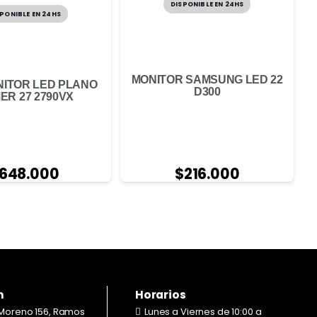
DISPONIBLE EN 24HS
PONIBLE EN 24HS
MONITOR SAMSUNG LED 22
ITOR LED PLANO
D300
ER 27 2790VX
$
216.000
648.000
n
Horarios
Moreno 156, Ramos
Lunes a Viernes de 10:00 a