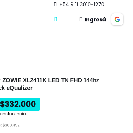
+54 9 11 3010-1270
Ingresá
ZOWIE XL2411K LED TN FHD 144hz
ck eQualizer
$
332.000
ansferencia.
s:
$
300.452