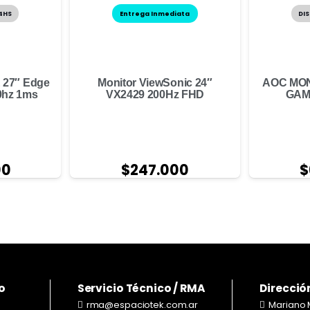
24HS
Entrega Inmediata
DIS
 27″ Edge
Monitor ViewSonic 24″
AOC MON
0hz 1ms
VX2429 200Hz FHD
GAM
00
$
247.000
$
o
Servicio Técnico / RMA
Direcció
rma@espaciotek.com.ar
Mariano 