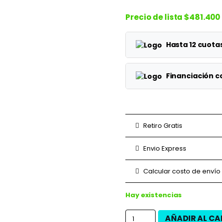
Precio de lista
$481.400
Hasta 12 cuot
Planes
Financiación 
1 cuotas
Planes
3 cuotas
3 cuotas
Retiro Gratis
6 cuotas
6 cuotas
Envio Express
9 cuotas
9 cuotas
Calcular costo de envío
12 cuotas
12 cuotas
Hay existencias
AÑADIR AL CA