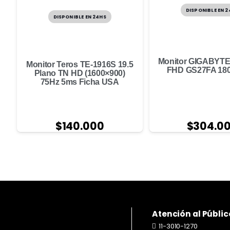
DISPONIBLE EN 
DISPONIBLE EN 24HS
Monitor GIGABYTE
Monitor Teros TE-1916S 19.5
FHD GS27FA 18
Plano TN HD (1600×900)
75Hz 5ms Ficha USA
$
140.000
$
304.0
Atención al Públic
11-3010-1270