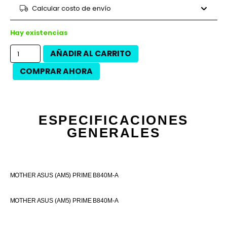
9 cuotas
$39.858
$358.720
Calcular costo de envío
12 cuotas
$28.517
$342.200
12 cuotas
$32.450
$389.400
Hay existencias
AÑADIR AL CARRITO
COMPRAR AHORA
ESPECIFICACIONES
GENERALES
MOTHER ASUS (AM5) PRIME B840M-A
MOTHER ASUS (AM5) PRIME B840M-A