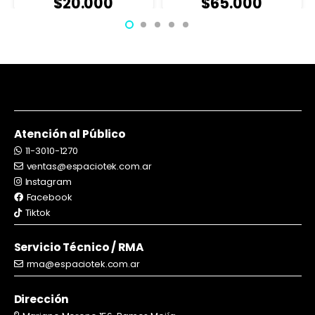
$
20.000
$
65.000
Atención al Público
11-3010-1270
ventas@espaciotek.com.ar
Instagram
Facebook
Tiktok
Servicio Técnico / RMA
rma@espaciotek.com.ar
Dirección