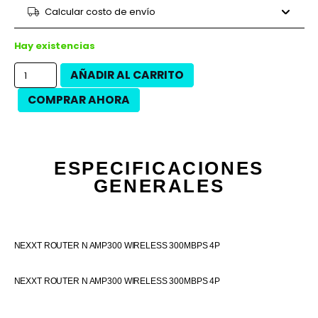
9 cuotas
$11.822
$106.400
Calcular costo de envío
12 cuotas
$8.458
$101.500
12 cuotas
$9.625
$115.500
Hay existencias
AÑADIR AL CARRITO
COMPRAR AHORA
ESPECIFICACIONES
GENERALES
NEXXT ROUTER N AMP300 WIRELESS 300MBPS 4P
NEXXT ROUTER N AMP300 WIRELESS 300MBPS 4P