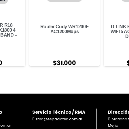
24HS
R R18
D-LINK 
Router Cudy WR1200E
X1800 4
WIFI 5 
AC1200Mbps
 BAND –
D
$
31.000
0
o
Servicio Técnico / RMA
Direcció
rma@espaciotek.com.ar
Mariano 
com.ar
Mejía