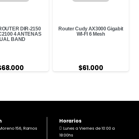
ROUTER DIR-2150
Router Cudy AX3000 Gigabit
AC2100 4 ANTENAS
WI-FI 6 Mesh
UAL BAND
$
61.000
$
68.000
n
Horarios
Moreno 156, Ramos
Lunes a Viernes de 10:00 a
18:00hs