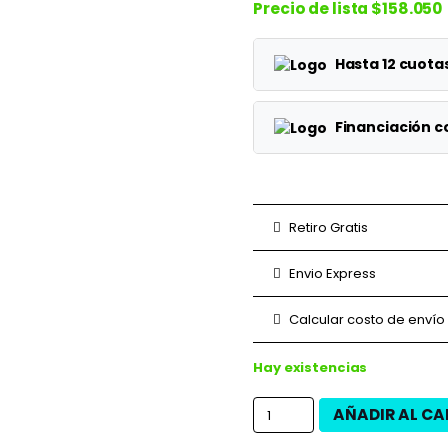
Precio de lista
$158.050
Hasta 12 cuot
Planes
Financiación 
1 cuotas
Planes
3 cuotas
3 cuotas
Retiro Gratis
6 cuotas
6 cuotas
Envio Express
9 cuotas
9 cuotas
Calcular costo de envío
12 cuotas
12 cuotas
Hay existencias
AÑADIR AL CA