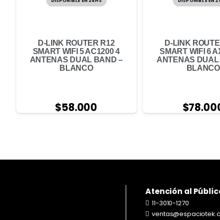
DISPONIBLE EN 24HS
DISPONIBLE EN 
D-LINK ROUTER R12
D-LINK ROUTE
SMART WIFI 5 AC1200 4
SMART WIFI 6 A
ANTENAS DUAL BAND –
ANTENAS DUAL
BLANCO
BLANCO
$
58.000
$
78.00
Atención al Públic
11-3010-1270
ventas@espaciotek.