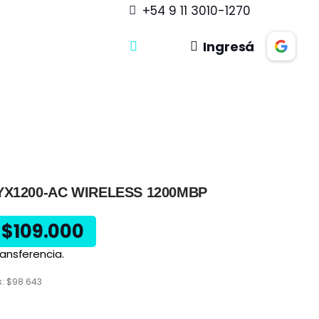
+54 9 11 3010-1270
Ingresá
YX1200-AC WIRELESS 1200MBP
$
109.000
ansferencia.
s:
$
98.643