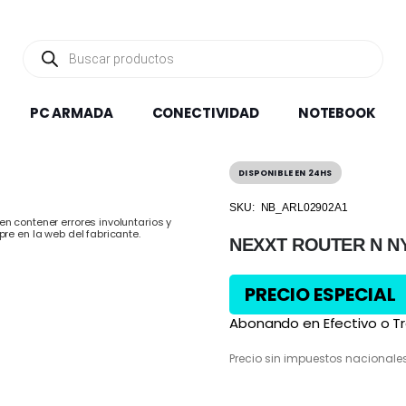
Búsqueda
de
productos
PC ARMADA
CONECTIVIDAD
NOTEBOOK
DISPONIBLE EN 24HS
SKU:
NB_ARL02902A1
n contener errores involuntarios y
pre en la web del fabricante.
NEXXT ROUTER N N
PRECIO ESPECIAL
Abonando en Efectivo o Tr
Precio sin impuestos nacionale