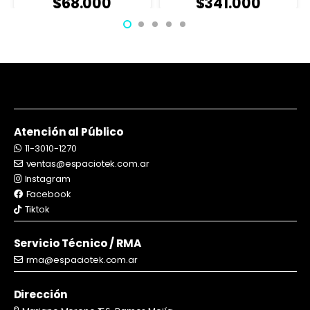
$
68.000
$
341.000
Atención al Público
11-3010-1270
ventas@espaciotek.com.ar
Instagram
Facebook
Tiktok
Servicio Técnico / RMA
rma@espaciotek.com.ar
Dirección