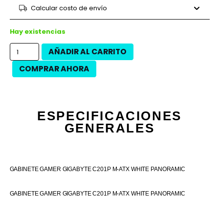
9 cuotas
$18.409
$165.680
Calcular costo de envío
12 cuotas
$13.171
$158.050
12 cuotas
$14.988
$179.850
Hay existencias
AÑADIR AL CARRITO
COMPRAR AHORA
ESPECIFICACIONES
GENERALES
GABINETE GAMER GIGABYTE C201P M-ATX WHITE PANORAMIC
GABINETE GAMER GIGABYTE C201P M-ATX WHITE PANORAMIC