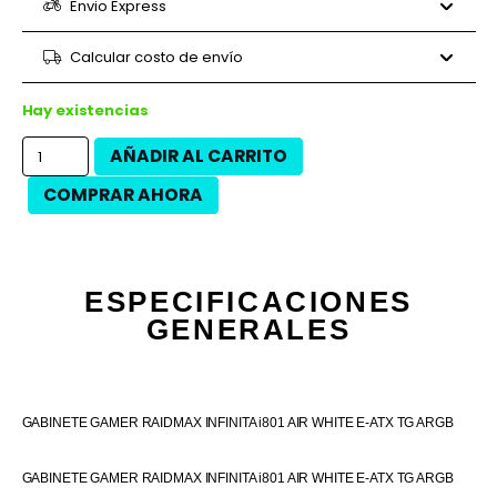
6 cuotas
$20.550
$123.300
Envio Express
9 cuotas
$14.500
$130.500
9 cuotas
$15.200
$136.800
Calcular costo de envío
12 cuotas
$10.875
$130.500
12 cuotas
$12.375
$148.500
Hay existencias
AÑADIR AL CARRITO
COMPRAR AHORA
ESPECIFICACIONES
GENERALES
GABINETE GAMER RAIDMAX INFINITA i801 AIR WHITE E-ATX TG ARGB
GABINETE GAMER RAIDMAX INFINITA i801 AIR WHITE E-ATX TG ARGB