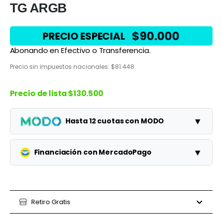
TG ARGB
$
90.000
PRECIO ESPECIAL
Abonando en Efectivo o Transferencia.
Precio sin impuestos nacionales:
$
81.448
Precio de lista
$130.500
▼
Hasta 12 cuotas con MODO
Planes
Cuota
Total
▼
Financiación con MercadoPago
1 cuotas
$130.500
$130.500
Planes
Cuota
Total
3 cuotas
$43.500
$130.500
3 cuotas
Retiro Gratis
$37.500
$112.500
6 cuotas
$21.750
$130.500