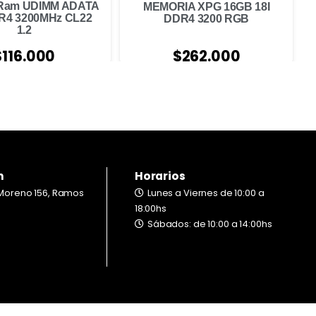
 Ram UDIMM ADATA
MEMORIA XPG 16GB 18I
R4 3200MHz CL22
DDR4 3200 RGB
1.2
$
262.000
$
116.000
n
Horarios
Moreno 156, Ramos
Lunes a Viernes de 10:00 a
18:00hs
Sábados: de 10:00 a 14:00hs