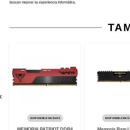
buscan mejorar su experiencia informática.
TA
W
DISPONIBLE EN 24HS
DISPONIBLE EN 2
MEMORIA PATRIOT DDR4
Memoria Ram 