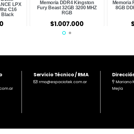
Memoria DDR4 Kingston
Memoria
ANCE LPX
Fury Beast 32GB 3200 MHZ
8GB DD
Mhz C16
RGB
 Black
00
$
1.007.000
o
Servicio Técnico / RMA
Direcció
rma@espaciotek.com.ar
Mariano 
com.ar
Mejía