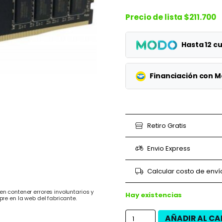
Precio de lista
$211.700
Hasta 12 
Planes
Financiación con 
1 cuotas
Planes
3 cuotas
3 cuotas
Retiro Gratis
6 cuotas
6 cuotas
Envio Express
9 cuotas
9 cuotas
Calcular costo de enví
12 cuotas
12 cuotas
n contener errores involuntarios y
Hay existencias
pre en la web del fabricante.
AÑADIR AL CA