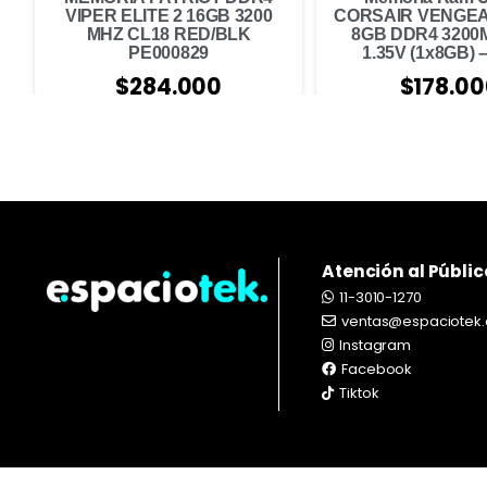
VIPER ELITE 2 16GB 3200
CORSAIR VENGE
MHZ CL18 RED/BLK
8GB DDR4 3200
PE000829
1.35V (1x8GB) –
$
284.000
$
178.0
Atención al Públic
11-3010-1270
ventas@espaciotek.
Instagram
Facebook
Tiktok