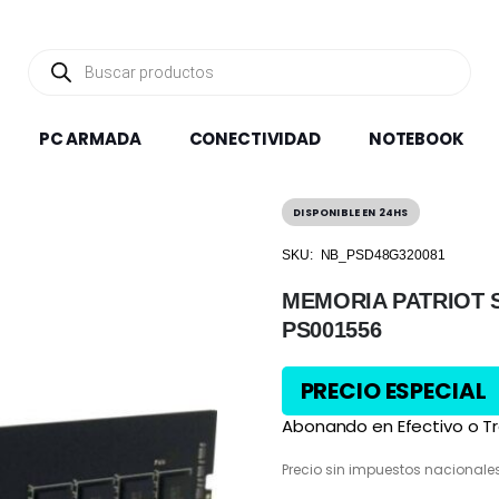
Búsqueda
de
productos
PC ARMADA
CONECTIVIDAD
NOTEBOOK
DISPONIBLE EN 24HS
SKU:
NB_PSD48G320081
MEMORIA PATRIOT S
PS001556
PRECIO ESPECIAL
Abonando en Efectivo o Tr
Precio sin impuestos nacionale